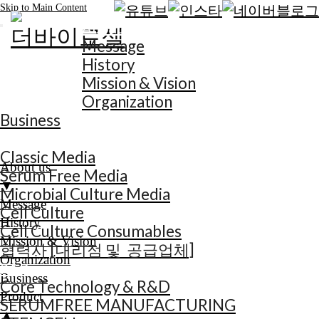
Skip to Main Content
About us
Message
History
Mission & Vision
Organization
Business
Product
Classic Media
About us
Serum Free Media
▼
Microbial Culture Media
Message
Cell Culture
History
Cell Culture Consumables
Mission & Vision
협력사 [대리점 및 공급업체]
Organization
R&D
Business
Core Technology & R&D
Product
SERUMFREE MANUFACTURING
▲