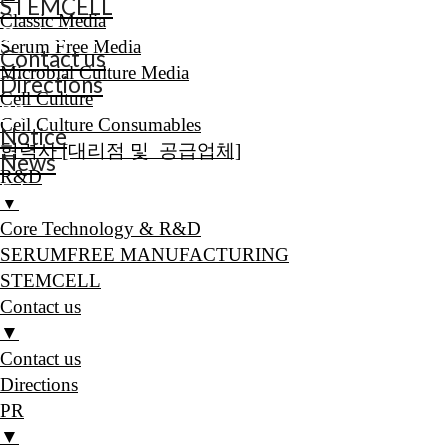
STEMCELL
Classic Media
Contact us
Serum Free Media
Contact us
Microbial Culture Media
Directions
Cell Culture
PR
Cell Culture Consumables
Notice
협력사 [대리점 및 공급업체]
News
R&D
E-book
▼
Core Technology & R&D
SERUMFREE MANUFACTURING
STEMCELL
Contact us
▼
Contact us
Directions
PR
▼