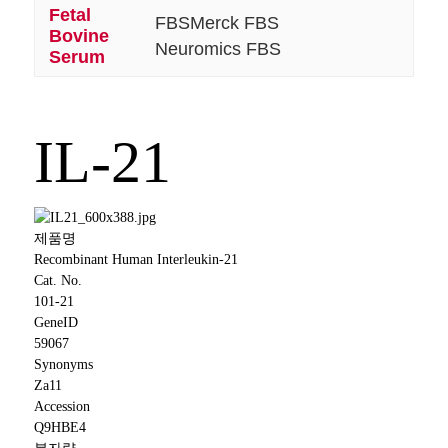
Fetal
FBS
Merck FBS
Bovine
Neuromics FBS
Serum
IL-21
제품명
Recombinant Human Interleukin-21
Cat. No.
101-21
GeneID
59067
Synonyms
Za11
Accession
Q9HBE4