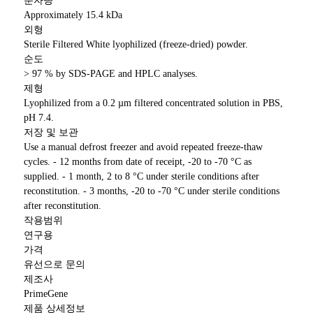
분자량
Approximately 15.4 kDa
외형
Sterile Filtered White lyophilized (freeze-dried) powder.
순도
> 97 % by SDS-PAGE and HPLC analyses.
제형
Lyophilized from a 0.2 µm filtered concentrated solution in PBS,
pH 7.4.
저장 및 보관
Use a manual defrost freezer and avoid repeated freeze-thaw
cycles. - 12 months from date of receipt, -20 to -70 °C as
supplied. - 1 month, 2 to 8 °C under sterile conditions after
reconstitution. - 3 months, -20 to -70 °C under sterile conditions
after reconstitution.
작용범위
연구용
가격
유선으로 문의
제조사
PrimeGene
제품 상세정보