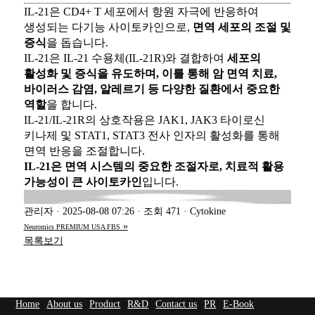
IL-21
은 CD4+ T 세포에서 항원 자극에 반응하여
생성되는 다기능 사이토카인으로,
면역 세포의 조절 및
증식
을 돕습니다.
IL-21은 IL-21 수용체(IL-21R)와 결합하여
세포의
활성화 및 증식을 유도하며, 이를 통해 암 면역 치료,
바이러스 감염, 알레르기 등 다양한 질환에서 중요한
역할
을 합니다.
IL-21/IL-21R의 상호작용은 JAK1, JAK3 타이로신
키나제 및 STAT1, STAT3 전사 인자의 활성화를 통해
면역 반응을 조절합니다.
IL-21은 면역 시스템의 중요한 조절자로, 치료적 활용
가능성이 큰 사이토카인
입니다.
관리자
·
2025-08-08 07:26
·
조회 471
·
Cytokine
»
Neuromics PREMIUM USA FBS
목록보기
Home
About us
Product
R&D
Contact us
PR
E-Book