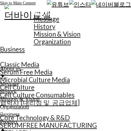
Skip to Main Content
About us
Message
History
Mission & Vision
Organization
Business
Product
Classic Media
About us
Serum Free Media
▼
Microbial Culture Media
Message
Cell Culture
History
Cell Culture Consumables
Mission & Vision
협력사 [대리점 및 공급업체]
Organization
R&D
Business
Core Technology & R&D
Product
SERUMFREE MANUFACTURING
▲