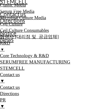
STEMCELL
Classic Media
Contact us
Serum Free Media
Contact us
Microbial Culture Media
Directions
Cell Culture
PR
Cell Culture Consumables
Notice
협력사 [대리점 및 공급업체]
News
R&D
E-book
▼
Core Technology & R&D
SERUMFREE MANUFACTURING
STEMCELL
Contact us
▼
Contact us
Directions
PR
▼