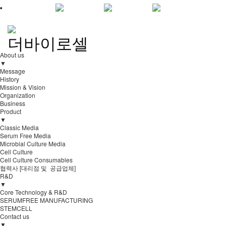
About us
▼
Message
History
Mission & Vision
Organization
Business
Product
▼
Classic Media
Serum Free Media
Microbial Culture Media
Cell Culture
Cell Culture Consumables
협력사 [대리점 및 공급업체]
R&D
▼
Core Technology & R&D
SERUMFREE MANUFACTURING
STEMCELL
Contact us
▼