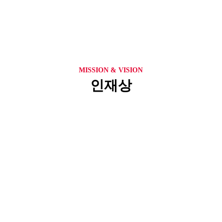
비전
MISSION & VISION
인재상
고객의 다양한 니즈에 맞춘 맞춤형 배지
공급을 통해 연구와 개발의 토대를
제공하며, 바이오 산업의 혁신과 발전에
이바지하는 신뢰받는 글로벌 파트너가
되겠습니다.