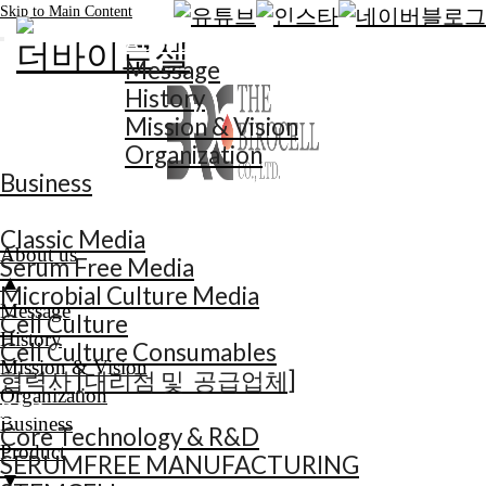
Skip to Main Content
About us
Message
History
Mission & Vision
Organization
Business
Product
Classic Media
About us
Serum Free Media
▲
Microbial Culture Media
Message
Cell Culture
History
Cell Culture Consumables
Mission & Vision
협력사 [대리점 및 공급업체]
Organization
R&D
Business
Core Technology & R&D
Product
SERUMFREE MANUFACTURING
▼