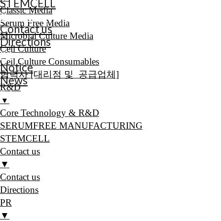
STEMCELL
Classic Media
Contact us
Serum Free Media
Contact us
Microbial Culture Media
Directions
Cell Culture
PR
Cell Culture Consumables
Notice
협력사 [대리점 및 공급업체]
News
R&D
E-book
▼
Core Technology & R&D
SERUMFREE MANUFACTURING
STEMCELL
Contact us
▼
Contact us
Directions
PR
▼