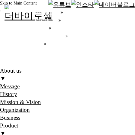
Skip to Main Content
About us
»
Product
»
R&D
»
Contact us
»
PR
»
E-book
About us
▼
Message
History
Mission & Vision
Organization
Business
Product
▼