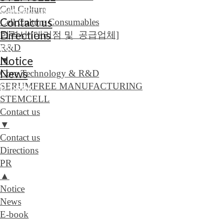
Cell Culture
Contact us
Contact us
Cell Culture Consumables
Directions
협력사 [대리점 및 공급업체]
R&D
PR
Notice
▼
News
Core Technology & R&D
SERUMFREE MANUFACTURING
E-book
STEMCELL
Contact us
▼
Contact us
Directions
PR
▲
Notice
News
E-book