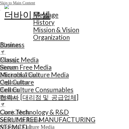
Skip to Main Content
About us
Message
History
Mission & Vision
Organization
Business
About us
▼
Product
Classic Media
Message
Serum Free Media
History
Microbial Culture Media
Mission & Vision
Cell Culture
Organization
Cell Culture Consumables
Business
협력사 [대리점 및 공급업체]
Product
▼
R&D
Core Technology & R&D
Classic Media
SERUMFREE MANUFACTURING
Serum Free Media
STEMCELL
Microbial Culture Media