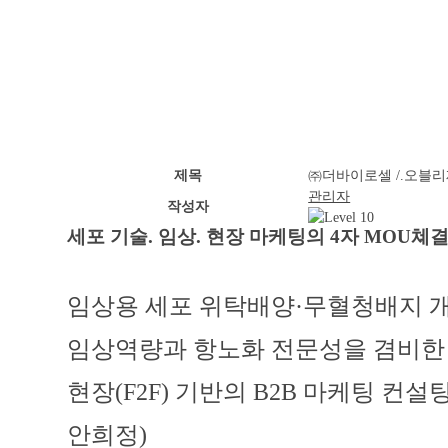
제목
㈜더바이로셀 /.오블리제 
관리자
작성자
세포 기술
.
임상
.
현장 마케팅의 4자
MOU
쳬
임상용 세포 위탁배양
·
무혈청배지 
임상역량과 항노화 전문성을 겸비
현장
(F2F)
기반의
B2B
마케팅 컨설
안희정
)