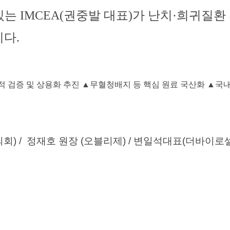
있는
IMCEA(
권중발 대표
)
가 난치
·
희귀질환 
다.
 검증 및 상용화 추진 ▲무혈청배지 등 핵심 원료 국산화 ▲국
 / 정재호 원장 (오블리제) / 변일석대표(더바이로셀)