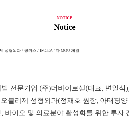
NOTICE
Notice
성형외과 / 링커스 / IMCEA 4자 MOU 체결
결
개발 전문기업
(
주
)
더바이로셀
(
대표
,
변일석
)
한
오블리제 성형외과
(
정재호 원장,
아태평양
팅
,
바이오 및 의료분야 활성화를 위한 투자