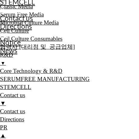
STEMCELL
Classic Media
Contact us
Serum Free Media
Contact us
Microbial Culture Media
Directions
Cell Culture
PR
Cell Culture Consumables
Notice
협력사 [대리점 및 공급업체]
News
R&D
E-book
▼
Core Technology & R&D
SERUMFREE MANUFACTURING
STEMCELL
Contact us
▼
Contact us
Directions
PR
▲