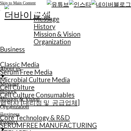
Skip to Main Content
About us
Message
History
Mission & Vision
Organization
Business
Product
Classic Media
About us
Serum Free Media
▼
Microbial Culture Media
Message
Cell Culture
History
Cell Culture Consumables
Mission & Vision
협력사 [대리점 및 공급업체]
Organization
R&D
Business
Core Technology & R&D
Product
SERUMFREE MANUFACTURING
▼